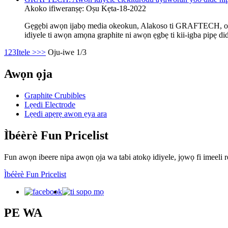
Akoko ifiweranṣẹ: Oṣu Kẹta-18-2022
Gẹgẹbi awọn ijabọ media okeokun, Alakoso ti GRAFTECH, olupese 
idiyele ti awọn amọna graphite ni awọn ẹgbẹ ti kii-igba pipẹ did
1
2
3
Itele >
>>
Oju-iwe 1/3
Awọn ọja
Graphite Crubibles
Lẹẹdi Electrode
Lẹẹdi apẹrẹ awọn ẹya ara
Ìbéèrè Fun Pricelist
Fun awọn ibeere nipa awọn ọja wa tabi atokọ idiyele, jọwọ fi imeeli rẹ
Ìbéèrè Fun Pricelist
PE WA