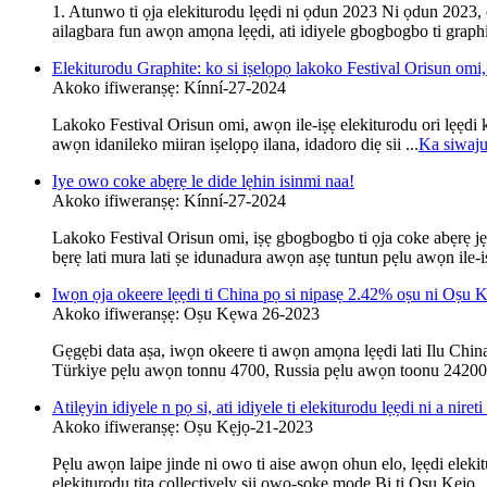
1. Atunwo ti ọja elekiturodu lẹẹdi ni ọdun 2023 Ni ọdun 2023, ọja
ailagbara fun awọn amọna lẹẹdi, ati idiyele gbogbogbo ti grap
Elekiturodu Graphite: ko si iṣelọpọ lakoko Festival Orisun omi,
Akoko ifiweranṣẹ: Kínní-27-2024
Lakoko Festival Orisun omi, awọn ile-iṣẹ elekiturodu ori lẹẹdi ko
awọn idanileko miiran iṣelọpọ ilana, idadoro diẹ sii ...
Ka siwaj
Iye owo coke abẹrẹ le dide lẹhin isinmi naa!
Akoko ifiweranṣẹ: Kínní-27-2024
Lakoko Festival Orisun omi, iṣẹ gbogbogbo ti ọja coke abẹrẹ jẹ
bẹrẹ lati mura lati ṣe idunadura awọn aṣẹ tuntun pẹlu awọn ile-iṣ
Iwọn ọja okeere lẹẹdi ti China pọ si nipasẹ 2.42% oṣu ni Oṣu 
Akoko ifiweranṣẹ: Oṣu Kẹwa 26-2023
Gẹgẹbi data aṣa, iwọn okeere ti awọn amọna lẹẹdi lati Ilu Chi
Türkiye pẹlu awọn tonnu 4700, Russia pẹlu awọn toonu 24200 
Atilẹyin idiyele n pọ si, ati idiyele ti elekiturodu lẹẹdi ni a nireti 
Akoko ifiweranṣẹ: Oṣu Kẹjọ-21-2023
Pẹlu awọn laipe jinde ni owo ti aise awọn ohun elo, lẹẹdi elekitur
elekiturodu tita collectively ṣii owo-soke mode Bi ti Oṣu Kẹjọ..