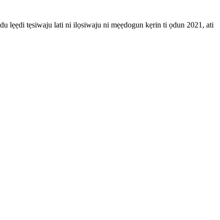
lẹẹdi tẹsiwaju lati ni ilọsiwaju ni mẹẹdogun kẹrin ti ọdun 2021, ati