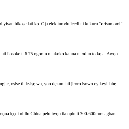
o ni yiyan bikoṣe lati kọ. Ọja elekiturodu lẹẹdi ni kukuru “orisun omi”
a ati ilosoke ti 6.75 ogorun ni akoko kanna ni ọdun to kọja. Awọn
jie, oṣiṣẹ ti ile-iṣẹ wa, yoo dẹkun lati jiroro iṣowo eyikeyi labẹ
amọna lẹẹdi ni Ilu China pẹlu iwọn ila opin ti 300-600mm: agbara