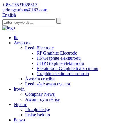
+ 86-15531028517
yidongcarbon@163.com
English
Ile
Awọn ọja
Lẹẹdi Electrode
RP Graphite Electrode
HP Graphite elekiturodu
UHP Graphite elekiturodu
Elekiturodu Graphite ti a ko ni inu
Graphite elekiturodu ori omu
Àwòrán crucible
Lẹẹdi sókè awọn ẹya ara
Iroyin
Compnay News
Awọn iroyin ile-iṣẹ
Nipa re
Irin-ajo ile-iṣẹ
Ile-iṣẹ iṣelọpọ
Pe wa