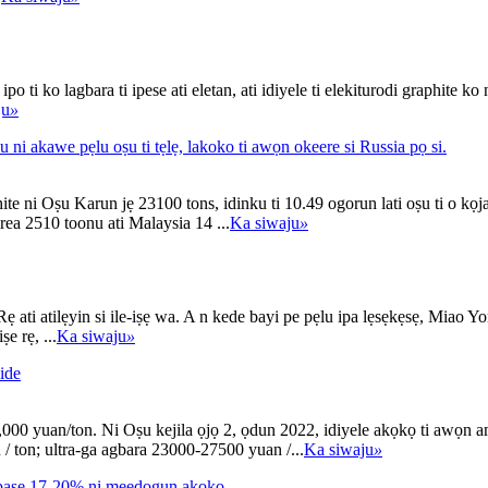
o ti ko lagbara ti ipese ati eletan, ati idiyele ti elekiturodi graphite k
ju
»
i akawe pẹlu oṣu ti tẹlẹ, lakoko ti awọn okeere si Russia pọ si.
e ni Oṣu Karun jẹ 23100 tons, idinku ti 10.49 ogorun lati oṣu ti o kọj
rea 2510 toonu ati Malaysia 14 ...
Ka siwaju
»
ti atilẹyin si ile-iṣẹ wa. A n kede bayi pe pẹlu ipa lẹsẹkẹsẹ, Miao Yong
 rẹ, ...
Ka siwaju
»
dide
1,000 yuan/ton. Ni Oṣu kejila ọjọ 2, ọdun 2022, idiyele akọkọ ti awọn 
/ ton; ultra-ga agbara 23000-27500 yuan /...
Ka siwaju
»
pasẹ 17-20% ni mẹẹdogun akọkọ