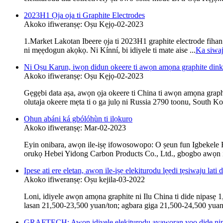
2023H1 Ọja oja ti Graphite Electrodes
Akoko ifiweranṣẹ: Oṣu Kẹjọ-02-2023
1.Market Lakotan Ibeere ọja ti 2023H1 graphite electrode fihan ip
ni mẹẹdogun akọkọ. Ni Kínní, bi idiyele ti mate aise ...
Ka siwa
Ni Oṣu Karun, iwọn didun okeere ti awọn amọna graphite dinku n
Akoko ifiweranṣẹ: Oṣu Kẹjọ-02-2023
Gẹgẹbi data aṣa, awọn ọja okeere ti China ti awọn amọna graphit
olutaja okeere mẹta ti o ga julọ ni Russia 2790 toonu, South Ko
Ohun abáni ká gbólóhùn ti ilọkuro
Akoko ifiweranṣẹ: Mar-02-2023
Eyin onibara, awọn ile-iṣẹ ifowosowopo: O ṣeun fun Igbekele Rẹ a
orukọ Hebei Yidong Carbon Products Co., Ltd., gbogbo awọn iṣe
Ipese ati ere eletan, awọn ile-iṣẹ elekiturodu lẹẹdi tẹsiwaju lati 
Akoko ifiweranṣẹ: Oṣu kejila-03-2022
Loni, idiyele awọn amọna graphite ni Ilu China ti dide nipasẹ 
lasan 21,500-23,500 yuan/ton; agbara giga 21,500-24,500 yuan 
GRAFTECH: Awọn idiyele elekiturodu ayaworan yoo dide ni