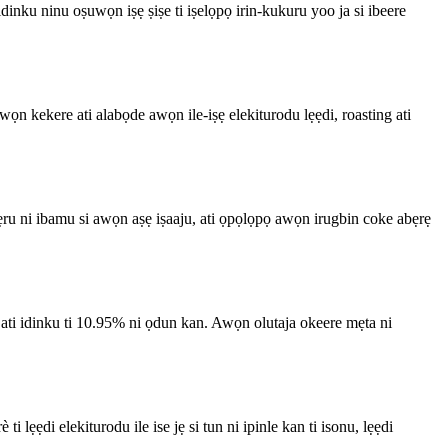
idinku ninu oṣuwọn iṣẹ ṣiṣe ti iṣelọpọ irin-kukuru yoo ja si ibeere
iwọn kekere ati alabọde awọn ile-iṣẹ elekiturodu lẹẹdi, roasting ati
ẹru ni ibamu si awọn aṣẹ iṣaaju, ati ọpọlọpọ awọn irugbin coke abẹrẹ
ati idinku ti 10.95% ni ọdun kan. Awọn olutaja okeere mẹta ni
lẹẹdi elekiturodu ile ise jẹ si tun ni ipinle kan ti isonu, lẹẹdi