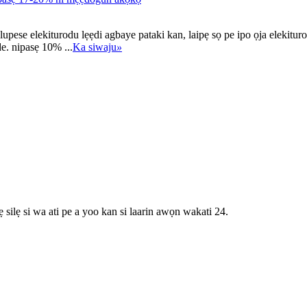
elekiturodu lẹẹdi agbaye pataki kan, laipẹ sọ pe ipo ọja elekiturodu 
e. nipasẹ 10% ...
Ka siwaju
»
 silẹ si wa ati pe a yoo kan si laarin awọn wakati 24.