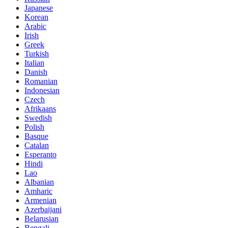
Japanese
Korean
Arabic
Irish
Greek
Turkish
Italian
Danish
Romanian
Indonesian
Czech
Afrikaans
Swedish
Polish
Basque
Catalan
Esperanto
Hindi
Lao
Albanian
Amharic
Armenian
Azerbaijani
Belarusian
Bengali