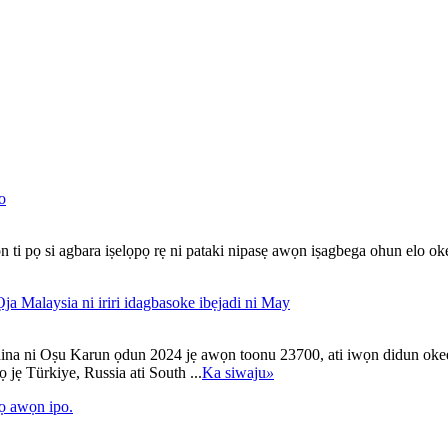
o
 ti pọ si agbara iṣelọpọ rẹ ni pataki nipasẹ awọn iṣagbega ohun elo okee
Ọja Malaysia ni iriri idagbasoke ibẹjadi ni May
na ni Oṣu Karun ọdun 2024 jẹ awọn toonu 23700, ati iwọn didun okeere l
 jẹ Türkiye, Russia ati South ...
Ka siwaju
»
fọ awọn ipo.