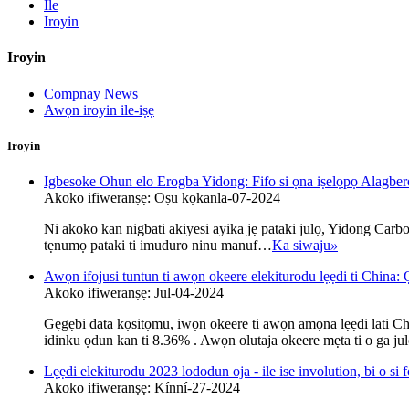
Ile
Iroyin
Iroyin
Compnay News
Awọn iroyin ile-iṣẹ
Iroyin
Igbesoke Ohun elo Erogba Yidong: Fifo si ọna iṣelọpọ Alagber
Akoko ifiweranṣẹ: Oṣu kọkanla-07-2024
Ni akoko kan nigbati akiyesi ayika jẹ pataki julọ, Yidong Carbon
tẹnumọ pataki ti imuduro ninu manuf…
Ka siwaju
»
Awọn ifojusi tuntun ti awọn okeere elekiturodu lẹẹdi ti China: 
Akoko ifiweranṣẹ: Jul-04-2024
Gẹgẹbi data kọsitọmu, iwọn okeere ti awọn amọna lẹẹdi lati Chi
idinku ọdun kan ti 8.36% . Awọn olutaja okeere mẹta ti o ga julọ
Lẹẹdi elekiturodu 2023 lododun oja - ile ise involution, bi o si 
Akoko ifiweranṣẹ: Kínní-27-2024