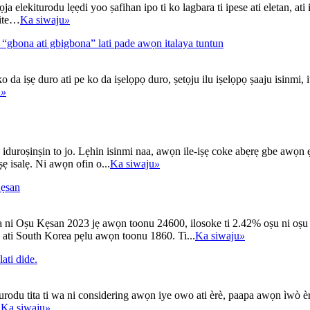
 elekiturodu lẹẹdi yoo ṣafihan ipo ti ko lagbara ti ipese ati eletan, ati 
hite…
Ka siwaju
»
 “gbona ati gbigbona” lati pade awọn italaya tuntun
 da iṣẹ duro ati pe ko da iṣelọpọ duro, ṣetọju ilu iṣelọpọ ṣaaju isinmi, 
u
»
 iduroṣinṣin to jo. Lẹhin isinmi naa, awọn ile-iṣẹ coke abẹrẹ gbe awọn 
ẹ isalẹ. Ni awọn ofin o...
Ka siwaju
»
Kẹsan
na ni Oṣu Kẹsan 2023 jẹ awọn toonu 24600, ilosoke ti 2.42% oṣu ni oṣu 
ati South Korea pẹlu awọn toonu 1860. Ti...
Ka siwaju
»
lati dide.
odu tita ti wa ni considering awọn iye owo ati èrè, paapa awọn ìwò èrè ti 
.
Ka siwaju
»