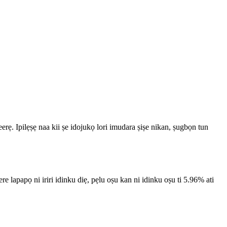
rẹ. Ipilẹṣẹ naa kii ṣe idojukọ lori imudara ṣiṣe nikan, ṣugbọn tun
apapọ ni iriri idinku diẹ, pẹlu oṣu kan ni idinku oṣu ti 5.96% ati