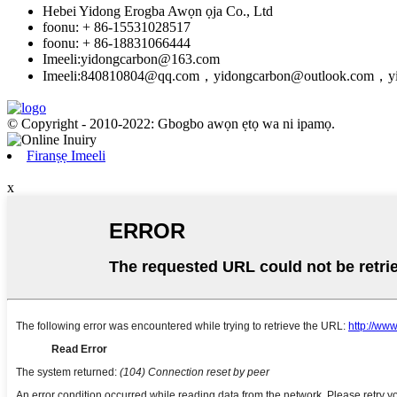
Hebei Yidong Erogba Awọn ọja Co., Ltd
foonu: + 86-15531028517
foonu: + 86-18831066444
Imeeli:
yidongcarbon@163.com
Imeeli:
840810804@qq.com，yidongcarbon@outlook.com，yi
© Copyright - 2010-2022: Gbogbo awọn ẹtọ wa ni ipamọ.
Firanṣẹ Imeeli
x